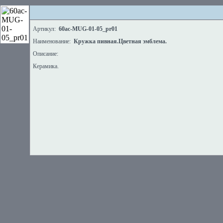
Артикул:
60ac-MUG-01-05_pr01
Наименование:
Кружка пивная.Цветная эмблема.
Описание:
Керамика.