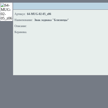
Артикул:
64-MUG-02-05_z06
Наименование:
Знак зодиака "Близнецы"
Описание:
Керамика.